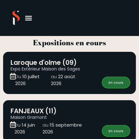
Expositions en cours
Laroque d'olme (09)
Expo Extèrieur Maison des Sages
Du
10 juillet
au
22 août
2026
2026
En cours
FANJEAUX (11)
Maison Gramont
Du
14 juin
au
15 septembre
2026
2026
En cours