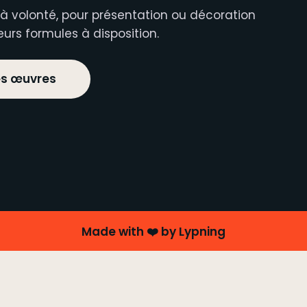
 volonté, pour présentation ou décoration
eurs formules à disposition.
es œuvres
Made with ❤️ by Lypning